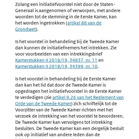
3.24
Bijzond
Zolang een initiatiefvoorstel niet door de Staten-
Mededelingen
Met
Generaal is aangenomen of verworpen, met andere
Aan
Betrekki
woorden tot de stemming in de Eerste Kamer, kan
De
Tot
het worden ingetrokken (
Externe
artikel 86 van de
Staten-
Initiatie
Grondwet
).
link:
Generaal
Van
Rijkswet
Is het voorstel in behandeling bij de Tweede Kamer
(nr.
dan kunnen de initiatiefnemers het intrekken. Zie
3.26-
voor voorbeelden van een intrekkingsbrief
Externe
3.30)
Kamerstukken II 2018/19, 34837, nr. 11
en
link:
Externe
Kamerstukken II 2018/19, 34399, nr. 10
.
link:
Is het voorstel in behandeling bij de Eerste Kamer
dan kan het lid dat door de Tweede Kamer is
opgedragen het initiatiefvoorstel in de Eerste Kamer
te verdedigen (zie
Externe
artikel 9.26 van het Reglement van
Orde van de Tweede Kamer
link:
) zich schriftelijk tot de
Voorzitter van de Tweede Kamer richten met het
verzoek de intrekking van het voorstel te bevorderen.
De Tweede Kamer kan vervolgens tot intrekking
besluiten. De Tweede Kamer kan een dergelijk besluit
ook op initiatief van andere leden dan de