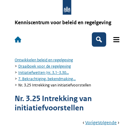
Overslaan
en
naar
de
Kenniscentrum voor beleid en regelgeving
inhoud
gaan
Hoofdnavigatie
Zoeken
Ontwikkelen beleid en regelgeving
Kruimelpad
Draaiboek voor de regelgeving
Initiatiefwetten (nr. 3.1-3.30...
7. Bekrachtiging, bekendmaking...
Nr. 3.25 Intrekking van initiatiefvoorstellen
Nr. 3.25 Intrekking van
initiatiefvoorstellen
Book
Ga
Vorige
Pagina:
Ga
Volgende
Pagina:
Navigation
Naar
Nr.
Naar
8.