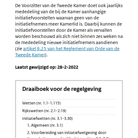
De Voorzitter van de Tweede Kamer doet ook jaarlijks
mededeling van de bij de Kamer aanhangige
initiatiefvoorstellen waarvan geen van de
initiatiefnemers meer Kamerlid is. Daarbij kunnen de
initiatiefvoorstellen door de Kamer als vervallen
worden beschouwd als zich niet binnen zes weken na
de mededeling nieuwe initiatiefnemers aandienen
(zie
Externe
artikel 9.25 van het Reglement van Orde van de
Tweede Kamer
link:
).
Laatst gewijzigd op: 28-2-2022
Draaiboek voor de regelgeving
Wetten (nr. 1.1-1.115)
Rijkswetten (nr. 2.1-2.19)
Initiatiefwetten (nr. 3.1-3.30)
1. Algemeen (nr. 3.1)
2. Voorbereiding van initiatiefwetgeving door