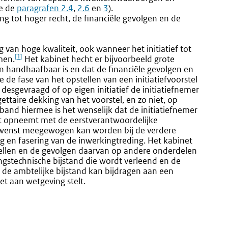
ie de
paragrafen 2.4
,
2.6
en
3
).
g tot hoger recht, de financiële gevolgen en de
 van hoge kwaliteit, ook wanneer het initiatief tot
[1]
men.
Het kabinet hecht er bijvoorbeeld grote
n handhaafbaar is en dat de financiële gevolgen en
 de fase van het opstellen van een initiatiefvoorstel
esgevraagd of op eigen initiatief de initiatiefnemer
ettaire dekking van het voorstel, en zo niet, op
band hiermee is het wenselijk dat de initiatiefnemer
act opneemt met de eerstverantwoordelijke
ewenst meegewogen kan worden bij de verdere
ng en fasering van de inwerkingtreding. Het kabinet
ellen en de gevolgen daarvan op andere onderdelen
ingstechnische bijstand die wordt verleend en de
n de ambtelijke bijstand kan bijdragen aan een
et aan wetgeving stelt.