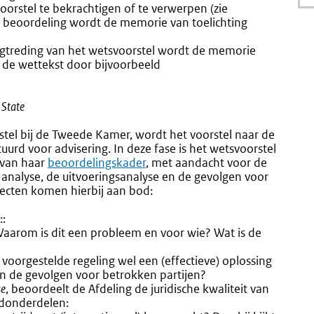
orstel te bekrachtigen of te verwerpen (zie
ze beoordeling wordt de memorie van toelichting
ngtreding van het wetsvoorstel wordt de memorie
n de wettekst door bijvoorbeeld
 State
stel bij de Tweede Kamer, wordt het voorstel naar de
uurd voor advisering. In deze fase is het wetsvoorstel
 van haar
Externe
beoordelingskader
, met aandacht voor de
e analyse, de uitvoeringsanalyse en de gevolgen voor
link:
pecten komen hierbij aan bod:
::
aarom is dit een probleem en voor wie? Wat is de
voorgestelde regeling wel een (effectieve) oplossing
n de gevolgen voor betrokken partijen?
se
, beoordeelt de Afdeling de juridische kwaliteit van
fdonderdelen: