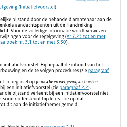
Navigation
Naar
Bijlage
Naar
Bijlage
wetgeving
(
Initiatiefvoorstel
)
2.
F
Checklist
–
telijke bijstand door de behandeld ambtenaar aan de
Startgesprek
Contact
jn enkele aandachtspunten uit de Handreiking
Ambtelijke
Minister
gelicht. Voor de volledige informatie wordt verwezen
Bijstand
Van
nwijzingen voor de regelgeving (
Ar 7.23 tot en met
Initiatiefvoorstel
Justitie
aaiboek nr. 3.1 tot en met 3.30
).
En
Veilighe
En
Kabinet
 initiatiefvoorstel. Hij bepaalt de inhoud van het
Van
erbouwing en de te volgen procedures (zie
paragraaf
De
Koning
ziet in beginsel op
juridische en wetgevingstechnische
bij een initiatiefvoorstel (zie
paragraaf 2.2
).
 die bijstand verleent bij een initiatiefvoorstel niet
rsoon ondersteunt bij de reactie op dat
wordt dit aan de initiatiefnemer gemeld.