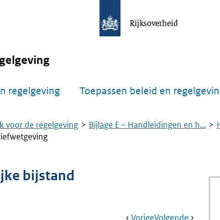
Rijksoverheid
gelgeving
n regelgeving
Toepassen beleid en regelgevi
k voor de regelgeving
Bijlage E – Handleidingen en h...
atiefwetgeving
ijke bijstand
Book
Ga
Vorige
Pagina:
Ga
Volgende
Pagina: