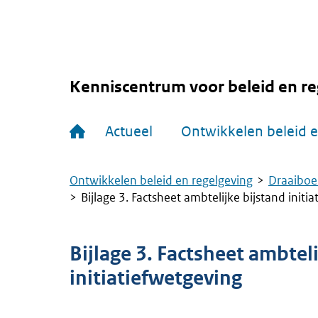
Overslaan
en
naar
de
inhoud
gaan
Kenniscentrum voor beleid en re
Hoofdnavigatie
Actueel
Ontwikkelen beleid e
Ontwikkelen beleid en regelgeving
Draaiboe
Kruimelpad
Bijlage 3. Factsheet ambtelijke bijstand initi
Bijlage 3. Factsheet ambtel
initiatiefwetgeving