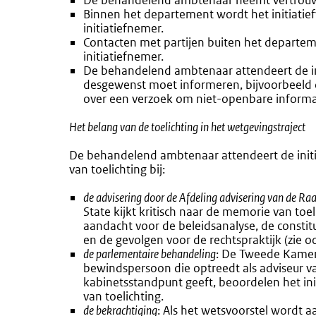
De behandelend ambtenaar neemt vertrouwel
Binnen het departement wordt het initiatie
initiatiefnemer.
Contacten met partijen buiten het departem
initiatiefnemer.
De behandelend ambtenaar attendeert de ini
desgewenst moet informeren, bijvoorbeeld ov
over een verzoek om niet-openbare informat
Het belang van de toelichting in het wetgevingstraject
De behandelend ambtenaar attendeert de initi
van toelichting bij:
de advisering door de Afdeling advisering van de Ra
State kijkt kritisch naar de memorie van to
aandacht voor de beleidsanalyse, de constitu
en de gevolgen voor de rechtspraktijk (zie 
de parlementaire behandeling
: De Tweede Kamer
bewindspersoon die optreedt als adviseur 
kabinetsstandpunt geeft, beoordelen het in
van toelichting.
de bekrachtiging
: Als het wetsvoorstel wordt