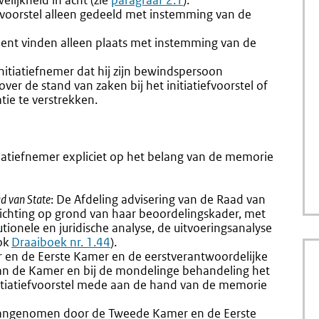
ijkheid in acht (zie
paragraaf 2.1
).
fvoorstel alleen gedeeld met instemming van de
ent vinden alleen plaats met instemming van de
tiatiefnemer dat hij zijn bewindspersoon
er de stand van zaken bij het initiatiefvoorstel of
ie te verstrekken.
atiefnemer expliciet op het belang van de memorie
ad van State
: De Afdeling advisering van de Raad van
elichting op grond van haar beoordelingskader, met
tionele en juridische analyse, de uitvoeringsanalyse
ook
Draaiboek nr. 1.44
).
 en de Eerste Kamer en de eerstverantwoordelijke
van de Kamer en bij de mondelinge behandeling het
itiatiefvoorstel mede aan de hand van de memorie
 aangenomen door de Tweede Kamer en de Eerste