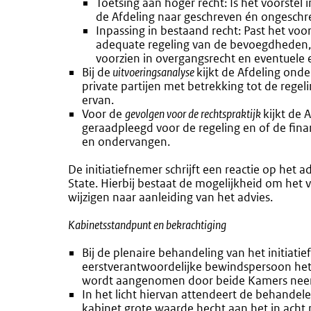
Toetsing aan hoger recht: Is het voorstel i
de Afdeling naar geschreven én ongeschr
Inpassing in bestaand recht: Past het vo
adequate regeling van de bevoegdheden, 
voorzien in overgangsrecht en eventuele e
Bij de
uitvoeringsanalyse
kijkt de Afdeling ond
private partijen met betrekking tot de rege
ervan.
Voor de
gevolgen voor de rechtspraktijk
kijkt de A
geraadpleegd voor de regeling en of de fina
en ondervangen.
De initiatiefnemer schrijft een reactie op het 
State. Hierbij bestaat de mogelijkheid om het 
wijzigen naar aanleiding van het advies.
Kabinetsstandpunt en bekrachtiging
Bij de plenaire behandeling van het initiat
eerstverantwoordelijke bewindspersoon het k
wordt aangenomen door beide Kamers neemt 
In het licht hiervan attendeert de behandel
kabinet grote waarde hecht aan het in ach