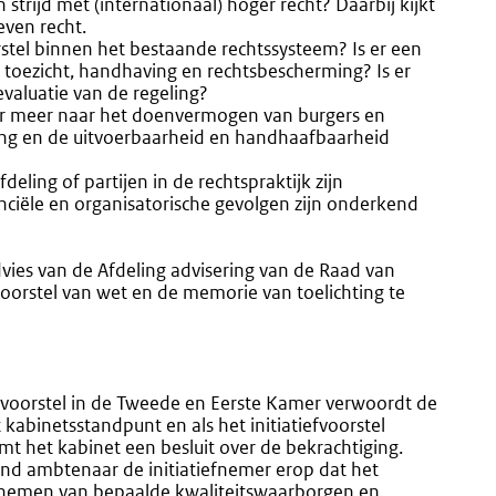
n strijd met (internationaal) hoger recht? Daarbij kijkt
even recht.
orstel binnen het bestaande
rechtssysteem? Is er een
toezicht, handhaving en rechtsbescherming? Is er
valuatie van de regeling?
er meer naar het doenvermogen van burgers en
ling en de uitvoerbaarheid en handhaafbaarheid
fdeling of partijen in de rechtspraktijk zijn
nciële en organisatorische gevolgen zijn onderkend
advies van de Afdeling advisering van de Raad van
voorstel van wet en de memorie van toelichting te
iefvoorstel in de Tweede en Eerste Kamer verwoordt de
abinetsstandpunt en als het initiatiefvoorstel
het kabinet een besluit over de bekrachtiging.
end ambtenaar de initiatiefnemer erop dat het
t nemen van bepaalde kwaliteitswaarborgen en