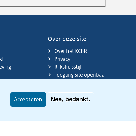
Over deze site
Over het KCBR
id
Privacy
eving
Rijkshuisstijl
Toegang site openbaar
Toegankelijkheid
Accepteren
Nee, bedankt.