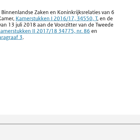
 Binnenlandse Zaken en Koninkrijksrelaties van 6
 Kamer,
Externe
Kamerstukken I 2016/17, 34550, T
, en de
van 13 juli 2018 aan de Voorzitter van de Tweede
link:
xterne
amerstukken II 2017/18 34775, nr. 86
en
Externe
aragraaf 3
ink:
.
link: