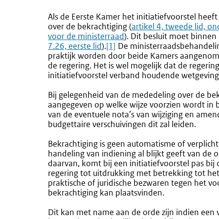
Als de Eerste Kamer het initiatiefvoorstel hee
over de bekrachtiging (
Externe
artikel 4, tweede lid, 
voor de ministerraad
). Dit besluit moet binn
link:
7.26, eerste lid
).
[1]
De ministerraadsbehandeling
praktijk worden door beide Kamers aangenomen i
de regering. Het is wel mogelijk dat de regeri
initiatiefvoorstel verband houdende wetgeving 
Bij gelegenheid van de mededeling over de bek
aangegeven op welke wijze voorzien wordt in 
van de eventuele nota’s van wijziging en amen
budgettaire verschuivingen dit zal leiden.
Bekrachtiging is geen automatisme of verplicht
handeling van indiening al blijkt geeft van de
daarvan, komt bij een initiatiefvoorstel pas bi
regering tot uitdrukking met betrekking tot he
praktische of juridische bezwaren tegen het v
bekrachtiging kan plaatsvinden.
Dit kan met name aan de orde zijn indien een 