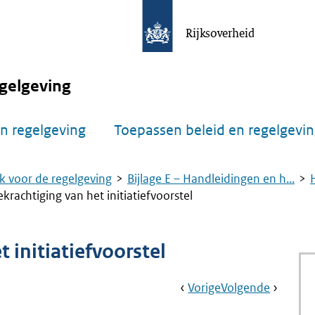
Rijksoverheid
gelgeving
n regelgeving
Toepassen beleid en regelgevi
k voor de regelgeving
Bijlage E – Handleidingen en h...
krachtiging van het initiatiefvoorstel
 initiatiefvoorstel
Book
Ga
Vorige
Pagina:
Ga
Volgende
Pagina:
Navigation
Naar
3.2
Naar
Bijlage