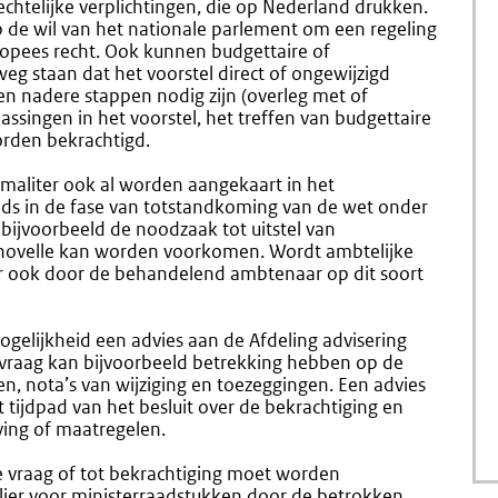
rechtelijke verplichtingen, die op Nederland drukken.
p de wil van het nationale parlement om een regeling
ropees recht. Ook kunnen budgettaire of
eg staan dat het voorstel direct of ongewijzigd
en nadere stappen nodig zijn (overleg met of
singen in het voorstel, het treffen van budgettaire
orden bekrachtigd.
ormaliter ook al worden aangekaart in het
reeds in de fase van totstandkoming van de wet onder
 bijvoorbeeld de noodzaak tot uitstel van
 novelle kan worden voorkomen. Wordt ambtelijke
er ook door de behandelend ambtenaar op dit soort
ogelijkheid een advies aan de Afdeling advisering
nvraag kan bijvoorbeeld betrekking hebben op de
, nota’s van wijziging en toezeggingen. Een advies
tijdpad van het besluit over de bekrachtiging en
ing of maatregelen.
e vraag of tot bekrachtiging moet worden
ier voor ministerraadstukken door de betrokken