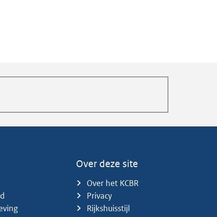
Over deze site
Over het KCBR
id
Privacy
eving
Rijkshuisstijl