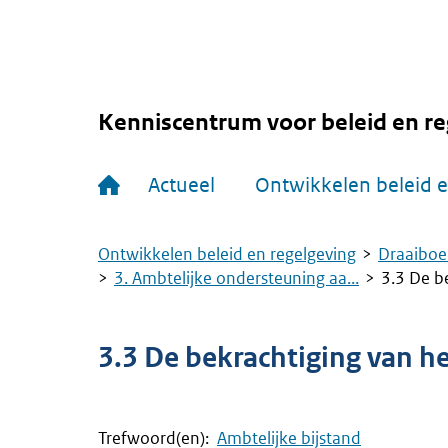
Overslaan
en
naar
de
inhoud
gaan
Kenniscentrum voor beleid en re
Hoofdnavigatie
Actueel
Ontwikkelen beleid e
Ontwikkelen beleid en regelgeving
Draaiboe
Kruimelpad
3. Ambtelijke ondersteuning aa...
3.3 De be
3.3 De bekrachtiging van het
Trefwoord(en):
Ambtelijke bijstand