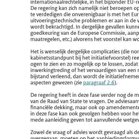
internationaalrechtelijke, in het bijzonder EU-
De regering kan zich namelijk niet beroepen o
te verdedigen die onverenigbaar is met het Eu
uitvoeringstechnische problemen er aan in de w
wordt bekrachtigd. In dergelijke gevallen kunn
goedkeuring van de Europese Commissie, aanpas
maatregelen, etc.) alvorens het voorstel kan w
Het is wenselijk dergelijke complicaties (die n
kabinetsstandpunt bij het initiatiefvoorstel) 
ogen te zien en zo mogelijk op te lossen, zodat
inwerkingtreding of het vervaardigen van een
bijstand verleend, dan wordt de initiatiefnem
aspecten gewezen (zie
paragraaf 2.6
).
De regering heeft in deze fase verder nog de m
van de Raad van State te vragen. De adviesaa
financiële dekking, maar ook op amendementen
in deze fase kan ook gevolgen hebben voor het 
mede aanleiding geven tot aanvullende wetgev
Zowel de vraag of advies wordt gevraagd als d
overgegaan, moeten op het aanbiedingsformul