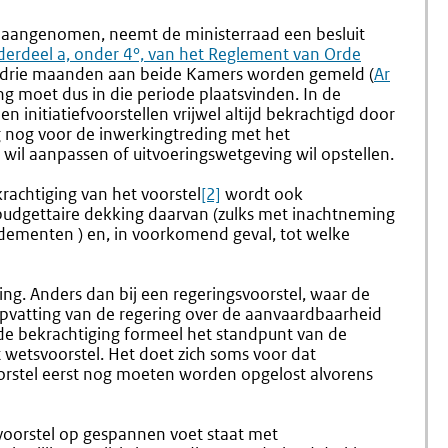
Inspanningen
1.
Bij
Modelbr
ft aangenomen, neemt de ministerraad een besluit
De
Beantwo
onderdeel a, onder 4°, van het Reglement van Orde
Schriftelijke
Verzoek
en drie maanden aan beide Kamers worden gemeld (
Ar
En
Ambteli
 moet dus in die periode plaatsvinden. In de
Mondelinge
Bijstand
nitiatiefvoorstellen vrijwel altijd bekrachtigd door
Behandeling
Initiatie
ng nog voor de inwerkingtreding met het
wil aanpassen of uitvoeringswetgeving wil opstellen.
rachtiging van het voorstel
[2]
wordt ook
budgettaire dekking daarvan (zulks met inachtneming
dementen ) en, in voorkomend geval, tot welke
ing. Anders dan bij een regeringsvoorstel, waar de
 opvatting van de regering over de aanvaardbaarheid
j de bekrachtiging formeel het standpunt van de
t wetsvoorstel. Het doet zich soms voor dat
oorstel eerst nog moeten worden opgelost alvorens
voorstel op gespannen voet staat met