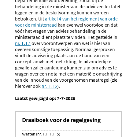
departementale voorbereiding, zodat bij de
De
behandeling in de ministerraad de adviezen ter tafel
Uitgebra
liggen en in de besluitvorming kunnen worden
Advieze
betrokken. Uit
Externe
artikel 4 van het reglement van orde
voor de ministerraad
link:
kan evenwel voortvloeien dat
vóór het vragen van advies behandeling in de
ministerraad dient plaats te vinden. Het gestelde in
nr. 1.17
over voorontwerpen van wet is hier van
overeenkomstige toepassing. Normaal gesproken
vindt de advisering plaats aan de hand van een
concept-amvb met toelichting. In uitzonderlijke
gevallen zal er aanleiding kunnen zijn om advies te
vragen over een nota met een materiële omschrijving
van de inhoud van de voorgenomen maatregel (zie
hierover ook
nr. 1.15
).
Laatst gewijzigd op: 7-7-2026
Draaiboek voor de regelgeving
Wetten (nr. 1.1-1.115)