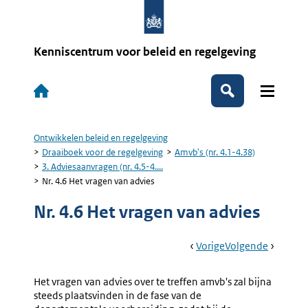
Overslaan
en
naar
de
Kenniscentrum voor beleid en regelgeving
inhoud
gaan
Hoofdnavigatie
Zoeken
Ontwikkelen beleid en regelgeving
Kruimelpad
Draaiboek voor de regelgeving
Amvb's (nr. 4.1-4.38)
3. Adviesaanvragen (nr. 4.5-4....
Nr. 4.6 Het vragen van advies
Nr. 4.6 Het vragen van advies
Book
Ga
Vorige
Pagina:
Ga
Volgende
Pagina:
Navigation
Naar
Nr.
Naar
Nr.
4.5
4.7
Het vragen van advies over te treffen amvb's zal bijna
Algemeen
Openbaa
steeds plaatsvinden in de fase van de
Van