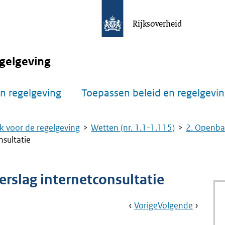
Rijksoverheid
gelgeving
n regelgeving
Toepassen beleid en regelgevi
k voor de regelgeving
Wetten (nr. 1.1-1.115)
2. Openbaa
sultatie
rslag internetconsultatie
Book
Ga
Vorige
Pagina:
Ga
Volgende
Pagina:
Navigation
Naar
Nr.
Naar
3.