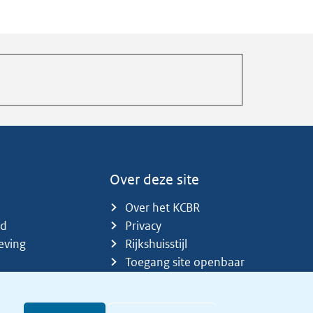
Over deze site
Over het KCBR
id
Privacy
eving
Rijkshuisstijl
Toegang site openbaar
Toegankelijkheid