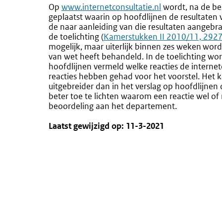
Op
Externe
www.internetconsultatie.nl
wordt, na de bes
geplaatst waarin op hoofdlijnen de resultaten 
link:
de naar aanleiding van die resultaten aangebra
de toelichting (
Externe
Kamerstukken II 2010/11, 2927
mogelijk, maar uiterlijk binnen zes weken wor
link:
van wet heeft behandeld. In de toelichting word
hoofdlijnen vermeld welke reacties de interne
reacties hebben gehad voor het voorstel. Het 
uitgebreider dan in het verslag op hoofdlijnen 
beter toe te lichten waarom een reactie wel of n
beoordeling aan het departement.
Laatst gewijzigd op: 11-3-2021