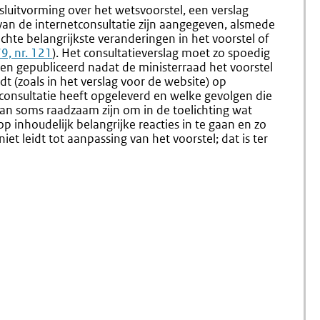
1.16
Adviesa
luitvorming over het wetsvoorstel, een verslag
Internetconsultat
(nr.
van de internetconsultatie zijn aangegeven, alsmede
1.18-
chte belangrijkste veranderingen in het voorstel of
1.23)
9, nr. 121
). Het consultatieverslag moet zo spoedig
den gepubliceerd nadat de ministerraad het voorstel
t (zoals in het verslag voor de website) op
tconsultatie heeft opgeleverd en welke gevolgen die
kan soms raadzaam zijn om in de toelichting wat
op inhoudelijk belangrijke reacties in te gaan en zo
iet leidt tot aanpassing van het voorstel; dat is ter