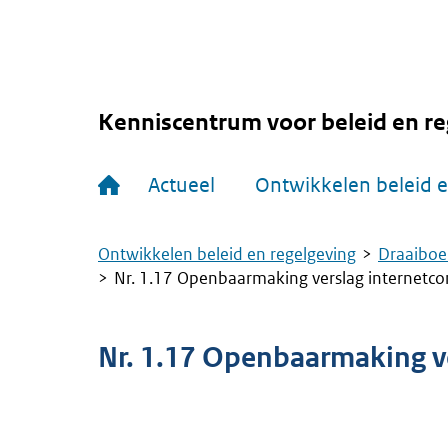
Overslaan
en
naar
de
inhoud
gaan
Kenniscentrum voor beleid en re
Hoofdnavigatie
Actueel
Ontwikkelen beleid e
Ontwikkelen beleid en regelgeving
Draaiboe
Kruimelpad
Nr. 1.17 Openbaarmaking verslag internetcon
Nr. 1.17 Openbaarmaking ve