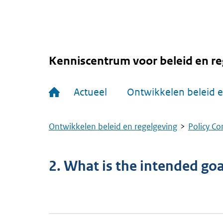
Overslaan
en
naar
de
inhoud
gaan
Kenniscentrum voor beleid en re
Hoofdnavigatie
Actueel
Ontwikkelen beleid e
Ontwikkelen beleid en regelgeving
Policy Co
Kruimelpad
2. What is the intended goa