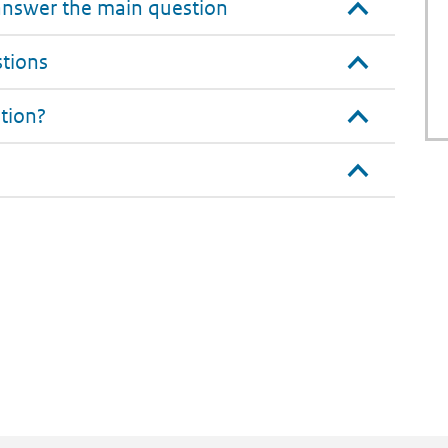
answer the main question
The
The
Problem?
Options
For
stions
Achievin
The
tion?
Goal?