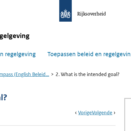
Rijksoverheid
gelgeving
n regelgeving
Toepassen beleid en regelgevi
mpass (English Beleid...
2. What is the intended goal?
l?
Book
Ga
Vorige
Pagina:
Ga
Volgende
Pagina:
Navigation
Naar
1.
Naar
3.
What
What
Is
Are