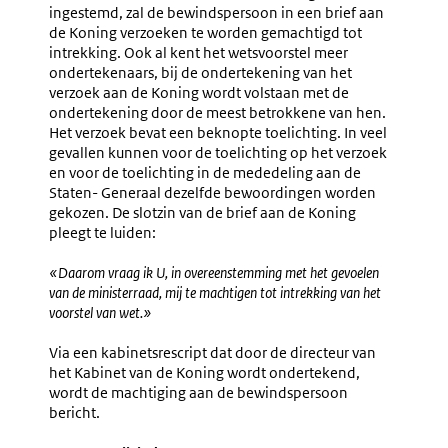
Instemming
Mededel
ingestemd, zal de bewindspersoon in een brief aan
Ministerraad
Aan
de Koning verzoeken te worden gemachtigd tot
De
intrekking. Ook al kent het wetsvoorstel meer
Staten-
ondertekenaars, bij de ondertekening van het
Generaa
verzoek aan de Koning wordt volstaan met de
ondertekening door de meest betrokkene van hen.
Het verzoek bevat een beknopte toelichting. In veel
gevallen kunnen voor de toelichting op het verzoek
en voor de toelichting in de mededeling aan de
Staten- Generaal dezelfde bewoordingen worden
gekozen. De slotzin van de brief aan de Koning
pleegt te luiden:
«Daarom vraag ik U, in overeenstemming met het gevoelen
van de ministerraad, mij te machtigen tot intrekking van het
voorstel van wet.»
Via een kabinetsrescript dat door de directeur van
het Kabinet van de Koning wordt ondertekend,
wordt de machtiging aan de bewindspersoon
bericht.