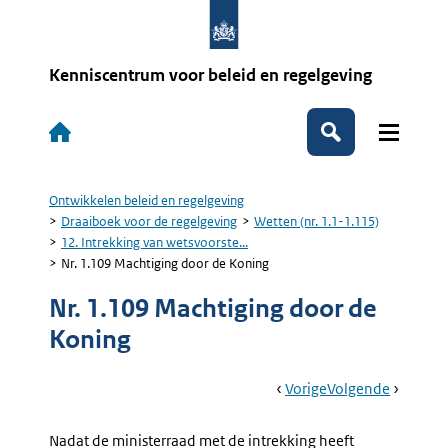
Overslaan
en
naar
de
Kenniscentrum voor beleid en regelgeving
inhoud
gaan
Hoofdnavigatie
Zoeken
Ontwikkelen beleid en regelgeving
Kruimelpad
Draaiboek voor de regelgeving
Wetten (nr. 1.1-1.115)
12. Intrekking van wetsvoorste...
Nr. 1.109 Machtiging door de Koning
Nr. 1.109 Machtiging door de
Koning
Book
Ga
Vorige
Pagina:
Ga
Volgende
Pagina:
Navigation
Naar
Nr.
Naar
Nr.
1.108
1.110
Nadat de ministerraad met de intrekking heeft