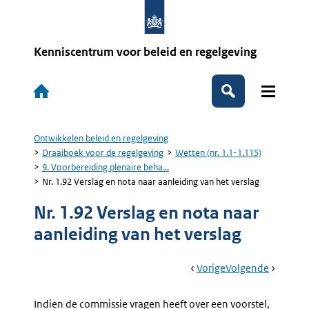
Overslaan
en
naar
de
Kenniscentrum voor beleid en regelgeving
inhoud
gaan
Hoofdnavigatie
Zoeken
Ontwikkelen beleid en regelgeving
Kruimelpad
Draaiboek voor de regelgeving
Wetten (nr. 1.1-1.115)
9. Voorbereiding plenaire beha...
Nr. 1.92 Verslag en nota naar aanleiding van het verslag
Nr. 1.92 Verslag en nota naar
aanleiding van het verslag
Book
Ga
Vorige
Pagina:
Ga
Volgende
Pagina:
Navigation
Naar
Nr.
Naar
10.
1.91
Plenaire
Indien de commissie vragen heeft over een voorstel,