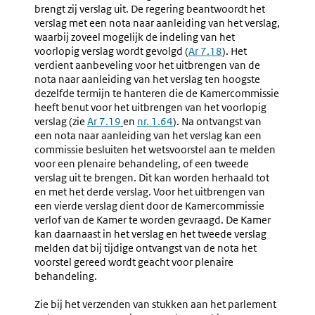
Voorlopig
Behande
brengt zij verslag uit. De regering beantwoordt het
Verslag
Door
verslag met een nota naar aanleiding van het verslag,
En
De
waarbij zoveel mogelijk de indeling van het
Memorie
Eerste
voorlopig verslag wordt gevolgd (
Ar 7.18
). Het
Van
Kamer
verdient aanbeveling voor het uitbrengen van de
Antwoord
(nr.
nota naar aanleiding van het verslag ten hoogste
1.93-
dezelfde termijn te hanteren die de Kamercommissie
1.98)
heeft benut voor het uitbrengen van het voorlopig
verslag (zie
Ar 7.19
en
nr. 1.64
). Na ontvangst van
een nota naar aanleiding van het verslag kan een
commissie besluiten het wetsvoorstel aan te melden
voor een plenaire behandeling, of een tweede
verslag uit te brengen. Dit kan worden herhaald tot
en met het derde verslag. Voor het uitbrengen van
een vierde verslag dient door de Kamercommissie
verlof van de Kamer te worden gevraagd. De Kamer
kan daarnaast in het verslag en het tweede verslag
melden dat bij tijdige ontvangst van de nota het
voorstel gereed wordt geacht voor plenaire
behandeling.
Zie bij het verzenden van stukken aan het parlement