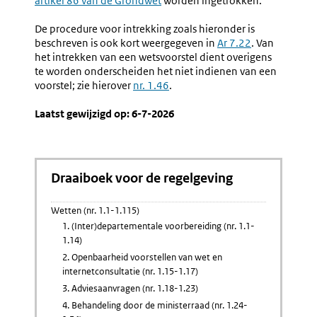
artikel 86 van de Grondwet
worden ingetrokken.
link:
1.107-
1.110)
De procedure voor intrekking zoals hieronder is
beschreven is ook kort weergegeven in
Ar 7.22
. Van
het intrekken van een wetsvoorstel dient overigens
te worden onderscheiden het niet indienen van een
voorstel; zie hierover
nr. 1.46
.
Laatst gewijzigd op: 6-7-2026
Draaiboek voor de regelgeving
Wetten (nr. 1.1-1.115)
1. (Inter)departementale voorbereiding (nr. 1.1-
1.14)
2. Openbaarheid voorstellen van wet en
internetconsultatie (nr. 1.15-1.17)
3. Adviesaanvragen (nr. 1.18-1.23)
4. Behandeling door de ministerraad (nr. 1.24-