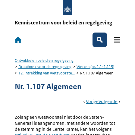
Overslaan
en
naar
de
Kenniscentrum voor beleid en regelgeving
inhoud
gaan
Hoofdnavigatie
Zoeken
Ontwikkelen beleid en regelgeving
Kruimelpad
Draaiboek voor de regelgeving
Wetten (nr. 1.1-1.115)
12. Intrekking van wetsvoorste...
Nr. 1.107 Algemeen
Nr. 1.107 Algemeen
Book
Ga
Vorige
Pagina:
Ga
Volgende
Pagina:
Navigation
Naar
12.
Naar
Nr.
Intrekking
1.108
Zolang een wetsvoorstel niet door de Staten-
Van
Instemm
Generaal is aangenomen, met andere woorden tot
Wetsvoorstellen
Minister
de stemming in de Eerste Kamer, kan het volgens
Externe
(nr.