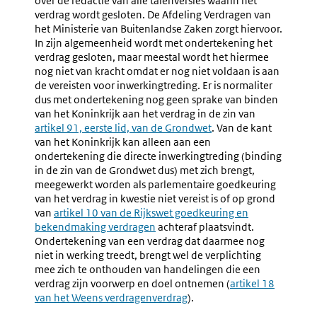
over de redactie van alle talenversies waarin het
verdrag wordt gesloten. De Afdeling Verdragen van
het Ministerie van Buitenlandse Zaken zorgt hiervoor.
In zijn algemeenheid wordt met ondertekening het
verdrag gesloten, maar meestal wordt het hiermee
nog niet van kracht omdat er nog niet voldaan is aan
de vereisten voor inwerkingtreding. Er is normaliter
dus met ondertekening nog geen sprake van binden
van het Koninkrijk aan het verdrag in de zin van
Externe
artikel 91, eerste lid, van de Grondwet
. Van de kant
link:
van het Koninkrijk kan alleen aan een
ondertekening die directe inwerkingtreding (binding
in de zin van de Grondwet dus) met zich brengt,
meegewerkt worden als parlementaire goedkeuring
van het verdrag in kwestie niet vereist is of op grond
van
Externe
artikel 10 van de Rijkswet goedkeuring en
bekendmaking verdragen
link:
achteraf plaatsvindt.
Ondertekening van een verdrag dat daarmee nog
niet in werking treedt, brengt wel de verplichting
mee zich te onthouden van handelingen die een
verdrag zijn voorwerp en doel ontnemen (
Externe
artikel 18
van het Weens verdragenverdrag
).
link: