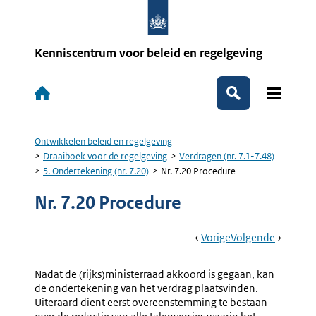
Overslaan
en
naar
de
Kenniscentrum voor beleid en regelgeving
inhoud
gaan
Hoofdnavigatie
Zoeken
Ontwikkelen beleid en regelgeving
Kruimelpad
Draaiboek voor de regelgeving
Verdragen (nr. 7.1-7.48)
5. Ondertekening (nr. 7.20)
Nr. 7.20 Procedure
Nr. 7.20 Procedure
Book
Ga
Vorige
Pagina:
Ga
Volgende
Pagina:
Navigation
Naar
5.
Naar
6.
Ondertekening
Bekend
Nadat de (rijks)ministerraad akkoord is gegaan, kan
(nr.
(nr.
de ondertekening van het verdrag plaatsvinden.
7.20)
7.21-
Uiteraard dient eerst overeenstemming te bestaan
7.24)