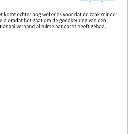
Navigation
Naar
Nr.
Naar
5.
7.18
Onderte
t komt echter nog wel eens voor dat de zaak minder
Aanhangigmakin
(nr.
rbeeld omdat het gaat om de goedkeuring van een
Bij
7.20)
tionaal verband al ruime aandacht heeft gehad.
En
Behandeling
Door
De
(rijks)ministerraa