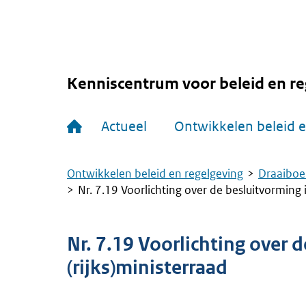
Overslaan
en
naar
de
inhoud
gaan
Kenniscentrum voor beleid en re
Hoofdnavigatie
Actueel
Ontwikkelen beleid e
Ontwikkelen beleid en regelgeving
Draaiboe
Kruimelpad
Nr. 7.19 Voorlichting over de besluitvorming i
Nr. 7.19 Voorlichting over 
(rijks)ministerraad