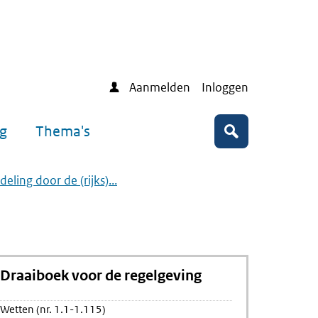
Aanmelden
Inloggen
ng
Thema's
Zoeken
eling door de (rijks)...
Draaiboek voor de regelgeving
Wetten (nr. 1.1-1.115)