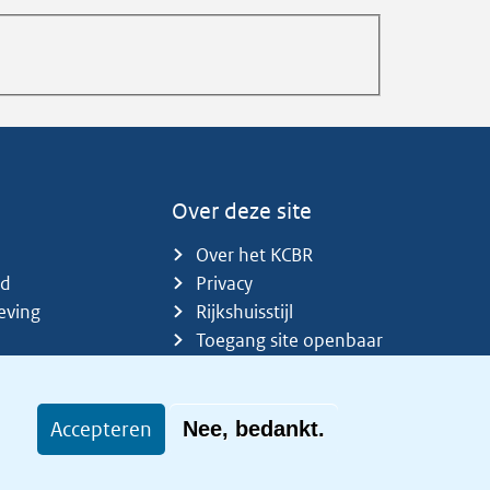
Over deze site
Over het KCBR
id
Privacy
eving
Rijkshuisstijl
Toegang site openbaar
Toegankelijkheid
Accepteren
Nee, bedankt.