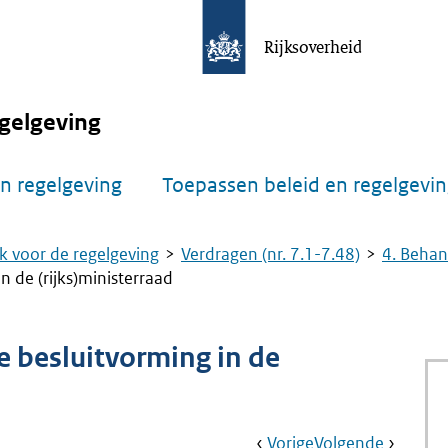
Rijksoverheid
gelgeving
n regelgeving
Toepassen beleid en regelgevi
k voor de regelgeving
Verdragen (nr. 7.1-7.48)
4. Behand
n de (rijks)ministerraad
de besluitvorming in de
Book
Ga
Vorige
Pagina:
Ga
Volgende
Pagina: