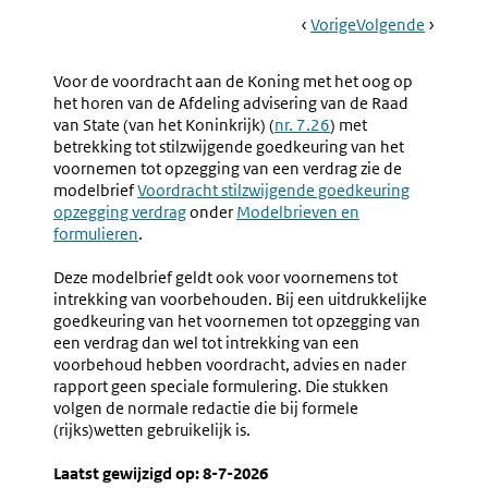
Book
Ga
Vorige
Pagina:
Ga
Volgende
Pagina:
Navigation
Naar
Nr.
Naar
Nr.
7.43
7.45
Voor de voordracht aan de Koning met het oog op
Behandeling
Parlemen
het horen van de Afdeling advisering van de Raad
Door
Goedkeu
van State (van het Koninkrijk) (
nr. 7.26
) met
De
betrekking tot stilzwijgende goedkeuring van het
(rijks)ministerraa
voornemen tot opzegging van een verdrag zie de
modelbrief
Voordracht stilzwijgende goedkeuring
opzegging verdrag
onder
Modelbrieven en
formulieren
.
Deze modelbrief geldt ook voor voornemens tot
intrekking van voorbehouden. Bij een uitdrukkelijke
goedkeuring van het voornemen tot opzegging van
een verdrag dan wel tot intrekking van een
voorbehoud hebben voordracht, advies en nader
rapport geen speciale formulering. Die stukken
volgen de normale redactie die bij formele
(rijks)wetten gebruikelijk is.
Laatst gewijzigd op: 8-7-2026