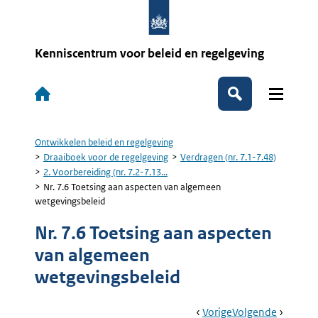
Overslaan
en
naar
de
Kenniscentrum voor beleid en regelgeving
inhoud
gaan
Hoofdnavigatie
Zoeken
Ontwikkelen beleid en regelgeving
Kruimelpad
Draaiboek voor de regelgeving
Verdragen (nr. 7.1-7.48)
2. Voorbereiding (nr. 7.2-7.13...
Nr. 7.6 Toetsing aan aspecten van algemeen
wetgevingsbeleid
Nr. 7.6 Toetsing aan aspecten
van algemeen
wetgevingsbeleid
Book
Ga
Vorige
Pagina:
Ga
Volgende
Pagina: