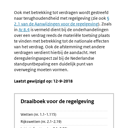
Navigation
Naar
Nr.
Naar
Nr.
7.5
7.7
Ook met betrekking tot verdragen wordt gestreefd
Verdragsbeleid,
Harmoni
naar terughoudendheid met regelgeving (zie ook
§
Verdragenrecht
2.1 van de Aanwijzingen voor de regelgeving
). Zoals
En
in
Ar 8.4
is vermeld dient bij de onderhandelingen
Verdragstechniek
over een verdrag reeds de materiële toetsing plaats
te vinden met betrekking tot de nationale effecten
van het verdrag. Ook de afstemming met andere
verdragen verdient hierbij de aandacht. Het
dereguleringsaspect zal bij de Nederlandse
standpuntbepaling een duidelijk punt van
overweging moeten vormen.
Laatst gewijzigd op: 12-9-2018
Draaiboek voor de regelgeving
Wetten (nr. 1.1-1.115)
Rijkswetten (nr. 2.1-2.19)