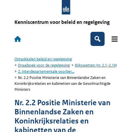
Overslaan
en
naar
de
Kenniscentrum voor beleid en regelgeving
inhoud
gaan
Hoofdnavigatie
Zoeken
Ontwikkelen beleid en regelgeving
Kruimelpad
Draaiboek voor de regelgeving
Rijkswetten (nr. 2.1-2.19)
2. Interdepartementale voorber...
Nr. 2.2 Positie Ministerie van Binnenlandse Zaken en
Koninkrijksrelaties en kabinetten van de Gevolmachtigde
Ministers
Nr. 2.2 Positie Ministerie van
Binnenlandse Zaken en
Koninkrijksrelaties en
kabinetten van de