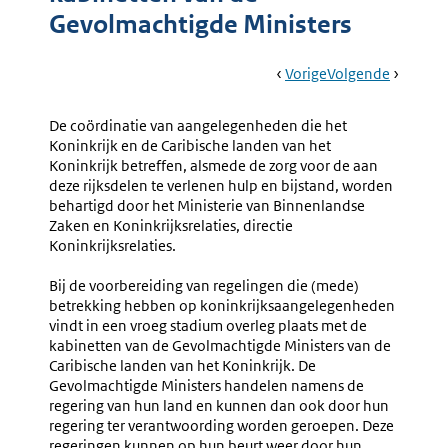
Gevolmachtigde Ministers
Book
Ga
Vorige
Pagina:
Ga
Volgende
Pagina:
Navigation
Naar
2.
Naar
Nr.
Interdepartement
2.3
De coördinatie van aangelegenheden die het
Voorbereiding
Vooront
Koninkrijk en de Caribische landen van het
(nr.
Van
Koninkrijk betreffen, alsmede de zorg voor de aan
2.2-
Rijkswet
deze rijksdelen te verlenen hulp en bijstand, worden
2.3)
(openba
behartigd door het Ministerie van Binnenlandse
Zaken en Koninkrijksrelaties, directie
Koninkrijksrelaties.
Bij de voorbereiding van regelingen die (mede)
betrekking hebben op koninkrijksaangelegenheden
vindt in een vroeg stadium overleg plaats met de
kabinetten van de Gevolmachtigde Ministers van de
Caribische landen van het Koninkrijk. De
Gevolmachtigde Ministers handelen namens de
regering van hun land en kunnen dan ook door hun
regering ter verantwoording worden geroepen. Deze
regeringen kunnen op hun beurt weer door hun