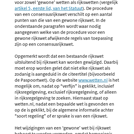
voor zowel ‘gewone’ wetten als rijkswetten (vergelijk
Externe
artikel 5, eerste lid, van het Statuut
). De procedure
link:
van een consensusrijkswet verschilt op een aantal
punten van die van een gewone rijkswet. In de
onderstaande paragrafen wordt waar nodig
aangegeven welke van de procedure voor een
gewone rijkswet afwijkende regels van toepassing
zijn op een consensusrijkswet.
Opgemerkt wordt dat een bestaande rijkswet
uitsluitend bij rijkswet kan worden gewijzigd. Daarbij
moet erop worden gelet dat niet elke rijkswet als
zodanig is aangeduid in de citeertitel (bijvoorbeeld
de Paspoortwet). Op de website
Externe
www.wetten.nl
is het
mogelijk om, nadat op “verfijn” is geklikt, inclusief
link:
rijksregelgeving, exclusief rijksregelgeving, of alleen
in rijksregelgeving te zoeken. Hiernaast staat op
wetten.nl, nadat een bepaalde wet is gevonden en
op de is geklikt, bij de algemene informatie achter
“soort regeling” of er sprake is van een rijkswet.
Het wijzigingen van een ‘gewone’ wet bij rijkswet
behoort te worden vermeden, omdat bemoeienis