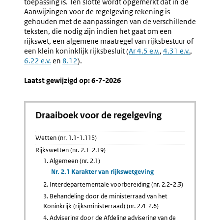
toepassing is. Ten slotte wordt opgemerkt dat in de
Aanwijzingen voor de regelgeving rekening is
gehouden met de aanpassingen van de verschillende
teksten, die nodig zijn indien het gaat om een
rijkswet, een algemene maatregel van rijksbestuur of
een klein koninklijk rijksbesluit (
Ar 4.5 e.v.
,
4.31 e.v.
,
6.22 e.v.
en
8.12
).
Laatst gewijzigd op: 6-7-2026
Draaiboek voor de regelgeving
Wetten (nr. 1.1-1.115)
Rijkswetten (nr. 2.1-2.19)
1. Algemeen (nr. 2.1)
Nr. 2.1 Karakter van rijkswetgeving
2. Interdepartementale voorbereiding (nr. 2.2-2.3)
3. Behandeling door de ministerraad van het
Koninkrijk (rijksministerraad) (nr. 2.4-2.6)
4. Advisering door de Afdeling advisering van de