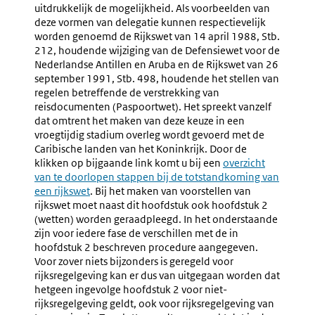
uitdrukkelijk de mogelijkheid. Als voorbeelden van
deze vormen van delegatie kunnen respectievelijk
worden genoemd de Rijkswet van 14 april 1988, Stb.
212, houdende wijziging van de Defensiewet voor de
Nederlandse Antillen en Aruba en de Rijkswet van 26
september 1991, Stb. 498, houdende het stellen van
regelen betreffende de verstrekking van
reisdocumenten (Paspoortwet). Het spreekt vanzelf
dat omtrent het maken van deze keuze in een
vroegtijdig stadium overleg wordt gevoerd met de
Caribische landen van het Koninkrijk. Door de
klikken op bijgaande link komt u bij een
overzicht
van te doorlopen stappen bij de totstandkoming van
een rijkswet
. Bij het maken van voorstellen van
rijkswet moet naast dit hoofdstuk ook hoofdstuk 2
(wetten) worden geraadpleegd. In het onderstaande
zijn voor iedere fase de verschillen met de in
hoofdstuk 2 beschreven procedure aangegeven.
Voor zover niets bijzonders is geregeld voor
rijksregelgeving kan er dus van uitgegaan worden dat
hetgeen ingevolge hoofdstuk 2 voor niet-
rijksregelgeving geldt, ook voor rijksregelgeving van