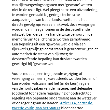
van rijkswetgevingsorganen met ‘gewone’ wetten
niet in de rede ligt. Wel pleegt soms een uitzondering
te worden gemaakt bij geringe technische
aanpassingen van Nederlandse wetten die het
directe gevolg zijn van een rijkswet; deze wijzigingen
worden dan meegenomen in de desbetreffende
rijkswet. Een dergelijke handelwijze behoort in de
memorie van toelichting te worden gemotiveerd.
Een bepaling uit een ‘gewone wet’ die via een
rijkswet is gewijzigd of tot stand is gebracht krijgt niet
automatisch de status van rijkswet; de
desbetreffende bepaling kan dus later worden
gewijzigd bij ‘gewone wet’.
Voorts moet bij een ingrijpende wijziging of
vervanging van een rijkswet steeds worden bezien of
kan worden volstaan met het (in de kern) regelen
van de hoofdzaken van de materie, met delegatie
(opdracht tot nadere regelgeving of opdracht tot
regeling van bepaalde onderdelen) aan de wetgever
of de regering van de landen.
Externe
Artikel 14, eerste lid,
tweede volzin, van het Statuut
link:
biedt daartoe