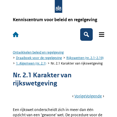
Overslaan
en
naar
de
Kenniscentrum voor beleid en regelgeving
inhoud
gaan
Hoofdnavigatie
Zoeken
Ontwikkelen beleid en regelgeving
Kruimelpad
Draaiboek voor de regelgeving
Rijkswetten (nr. 2.1-2.19)
1. Algemeen (nr. 2.1)
Nr. 2.1 Karakter van rijkswetgeving
Nr. 2.1 Karakter van
rijkswetgeving
Book
Ga
Vorige
Pagina:
Ga
Volgende
Pagina:
Navigation
Naar
1.
Naar
2.
Algemeen
Interde
Een rijkswet onderscheidt zich in meer dan één
(nr.
Voorber
opzicht van een ‘gewone' wet. De procedure voor de
2.1)
(nr.