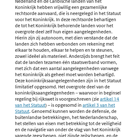
Nederland en de Caribische landen van het
Koninkrijk hebben vrijwillig een gezamenlijke
rechtsorde aanvaard, die is neergelegd in het Statuut
voor het Koninkrijk. In deze rechtsorde behartigen
de tot het Koninkrijk behorende landen voor het
overgrote deel zelf hun eigen aangelegenheden.
Hierin zijn zij autonoom, met dien verstande dat de
landen zich hebben verbonden om rekening met
elkaar te houden, elkaar te helpen en te steunen,
zowel ideëel als materieel. Anderzijds brengt het feit
dat de landen tezamen één staatsverband vormen,
met zich dat een aantal aangelegenheden vanwege
het Koninkrijk als geheel moet worden behartigd.
Deze koninkrijksaangelegenheden zijn in het Statuut
limitatief opgesomd. Het overgrote deel van de
koninkrijksaangelegenheden – waarvoor in beginsel
regeling bij rijkswet is voorgeschreven (zie
Externe
artikel 14
van het Statuut
) – is opgesomd in
Externe
artikel 3 van het
link:
Statuut
. Genoemd kunnen worden de defensie, de
link:
buitenlandse betrekkingen, het Nederlanderschap,
het stellen van eisen met betrekking tot de veiligheid
en de navigatie van onder de vlag van het Koninkrijk
varende zeeschepen, niet zijnde zeilschepen, en de