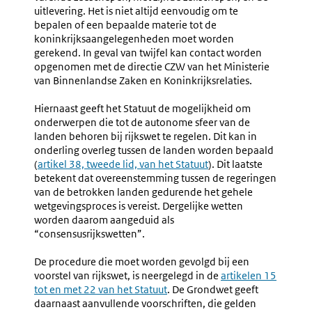
uitlevering. Het is niet altijd eenvoudig om te
bepalen of een bepaalde materie tot de
koninkrijksaangelegenheden moet worden
gerekend. In geval van twijfel kan contact worden
opgenomen met de directie CZW van het Ministerie
van Binnenlandse Zaken en Koninkrijksrelaties.
Hiernaast geeft het Statuut de mogelijkheid om
onderwerpen die tot de autonome sfeer van de
landen behoren bij rijkswet te regelen. Dit kan in
onderling overleg tussen de landen worden bepaald
(
Externe
artikel 38, tweede lid, van het Statuut
). Dit laatste
betekent dat overeenstemming tussen de regeringen
link:
van de betrokken landen gedurende het gehele
wetgevingsproces is vereist. Dergelijke wetten
worden daarom aangeduid als
“consensusrijkswetten”.
De procedure die moet worden gevolgd bij een
voorstel van rijkswet, is neergelegd in de
Externe
artikelen 15
tot en met 22 van het Statuut
. De Grondwet geeft
link:
daarnaast aanvullende voorschriften, die gelden