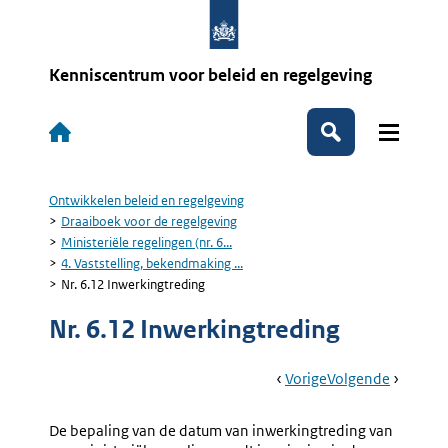
Overslaan
en
naar
de
Kenniscentrum voor beleid en regelgeving
inhoud
gaan
Hoofdnavigatie
Zoeken
Ontwikkelen beleid en regelgeving
Kruimelpad
Draaiboek voor de regelgeving
Ministeriële regelingen (nr. 6...
4. Vaststelling, bekendmaking ...
Nr. 6.12 Inwerkingtreding
Nr. 6.12 Inwerkingtreding
Book
Ga
Vorige
Pagina:
Ga
Volgende
Pagina:
Navigation
Naar
Nr.
Naar
5.
6.11
Minister
De bepaling van de datum van inwerkingtreding van
Bekendmaking
Rijksreg