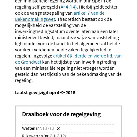
een ministeriële regeling wordt in principe in de
En
regeling zelf geregeld (
Ar 4.14
). Hierbij geldt echter
Regelin
ook de vangnetbepaling van
Externe
artikel 7 van de
Van
Bekendmakingswet
. Theoretisch bestaat ook de
link:
Ambten
mogelijkheid de vaststelling van de
(nr.
inwerkingtredingsdatum over te laten aan een later
6.13-
ministerieel besluit, maar deze wijze van vaststelling
6.15)
ligt minder voor de hand. In het algemeen zal het de
voorkeur verdienen beide zaken tegelijkertijd te
regelen. Ingevolge
Externe
artikel 89, derde en vierde lid, van
de Grondwet
kan het tijdstip van inwerkingtreding
link:
van een ministeriële regeling niet vroeger worden
gesteld dan het tijdstip van de bekendmaking van de
regeling.
Laatst gewijzigd op: 4-9-2018
Draaiboek voor de regelgeving
Wetten (nr. 1.1-1.115)
Rijkswetten (nr. 2.1-2.19)