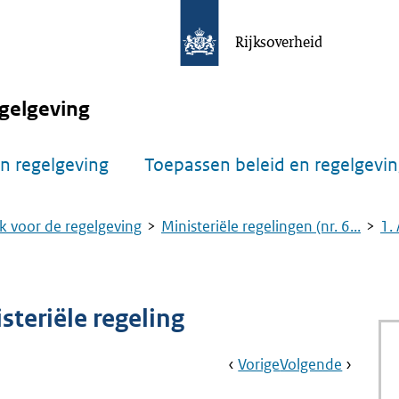
Rijksoverheid
gelgeving
n regelgeving
Toepassen beleid en regelgevi
k voor de regelgeving
Ministeriële regelingen (nr. 6...
1.
steriële regeling
Book
Ga
Vorige
Pagina:
Ga
Volgende
Pagina:
Navigation
Naar
1.
Naar
2.