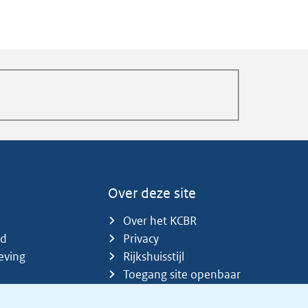
Over deze site
Over het KCBR
id
Privacy
eving
Rijkshuisstijl
Toegang site openbaar
Toegankelijkheid