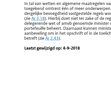
In tal van wetten en algemene maatregelen va
toegekend omtrent één of meer onderwerpen (na
dergelijke bevoegdheid vastgestelde regels wo
(zie
Ar 3.18
). Hierbij doet niet ter zake of de r
delegerende wet of amvb genoemde minister of
portefeuille beheert. Daarnaast kunnen minister
aanbeveling om in het opschrift of in de toelic
betreft (zie
Ar 2.43
).
Laatst gewijzigd op: 4-9-2018