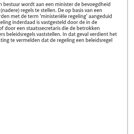
Algemeen
(Inter)
n bestuur wordt aan een minister de bevoegdheid
(nr.
Voorber
dere) regels te stellen. De op basis van een
6.1)
(nr.
rden met de term ‘ministeriële regeling' aangeduid
6.2-
egeling inderdaad is vastgesteld door de in de
6.4)
 door een staatssecretaris die de betrokken
s beleidsregels vaststellen. In dat geval verdient het
hting te vermelden dat de regeling een beleidsregel