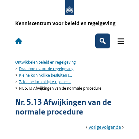
Overslaan
en
naar
de
Kenniscentrum voor beleid en regelgeving
inhoud
gaan
Hoofdnavigatie
Zoeken
Ontwikkelen beleid en regelgeving
Kruimelpad
Draaiboek voor de regelgeving
Kleine koninklijke besluiten (...
7. Kleine koninklijke rijksbes...
Nr. 5.13 Afwijkingen van de normale procedure
Nr. 5.13 Afwijkingen van de
normale procedure
Book
Ga
Vorige
Pagina:
Ga
Volgende
Pagina:
Navigation
Naar
7.
Naar
Nr.