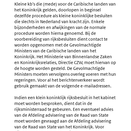
Kleine
5.14
Kleine kb's die (mede) voor de Caribische landen van
Koninklijke
Publicat
het Koninkrijk gelden, doorlopen in beginsel
Rijksbesluiten
Van
dezelfde procedure als kleine koninklijke besluiten
(nr.
Kleine
die slechts in Nederland van kracht zijn. Enkele
5.13-
Koninkli
bijzonderheden en afwijkingen van de normale
5.15)
Rijksbes
procedure worden hierna genoemd. Bij de
voorbereiding van rijksbesluiten dient contact te
worden opgenomen met de Gevolmachtigde
Ministers van de Caribische landen van het
Koninkrijk. Het Ministerie van Binnenlandse Zaken
en Koninkrijksrelaties, Directie CZW, moet hiervan op
de hoogte worden gesteld. De Gevolmachtigde
Ministers moeten vervolgens overleg voeren met hun
regeringen. Voor al het berichtenverkeer wordt
gebruik gemaakt van de volgende e-mailadressen.
Indien een klein koninklijk rijksbesluit in het kabinet
moet worden besproken, dient dat in de
rijksministerraad te gebeuren. Een eventueel advies
van de Afdeling advisering van de Raad van State
moet worden gevraagd aan de Afdeling advisering
van de Raad van State van het Koninkrijk. Voor