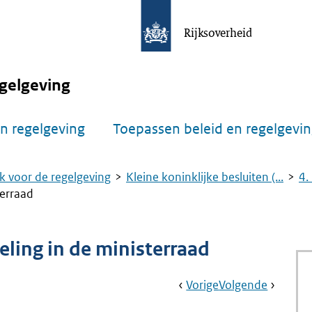
Rijksoverheid
gelgeving
n regelgeving
Toepassen beleid en regelgevi
k voor de regelgeving
Kleine koninklijke besluiten (...
4.
terraad
deling in de ministerraad
Book
Ga
Vorige
Pagina:
Ga
Volgende
Pagina:
Navigation
Naar
4.
Naar
Nr.