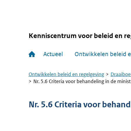
Overslaan
en
naar
de
inhoud
gaan
Kenniscentrum voor beleid en re
Hoofdnavigatie
Actueel
Ontwikkelen beleid e
Ontwikkelen beleid en regelgeving
Draaiboe
Kruimelpad
Nr. 5.6 Criteria voor behandeling in de minis
Nr. 5.6 Criteria voor behan