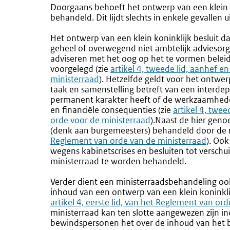
Doorgaans behoeft het ontwerp van een klein ko
behandeld. Dit lijdt slechts in enkele gevallen 
Het ontwerp van een klein koninklijk besluit da
geheel of overwegend niet ambtelijk adviesorga
adviseren met het oog op het te vormen beleid
voorgelegd (zie
Externe
artikel 4, tweede lid, aanhef 
ministerraad
). Hetzelfde geldt voor het ontwerp
link:
taak en samenstelling betreft van een interde
permanent karakter heeft of de werkzaamheden
en financiële consequenties (zie
Externe
artikel 4, twe
orde voor de ministerraad
).Naast de hier gen
link:
(denk aan burgemeesters) behandeld door de m
Reglement van orde van de ministerraad
). Oo
wegens kabinetscrises en besluiten tot verschu
ministerraad te worden behandeld.
Verder dient een ministerraadsbehandeling ook
inhoud van een ontwerp van een klein koninklij
artikel 4, eerste lid, van het Reglement van or
ministerraad kan ten slotte aangewezen zijn ind
bewindspersonen het over de inhoud van het b