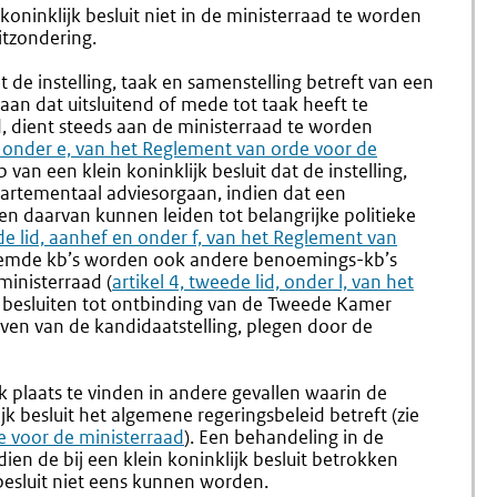
Behandeling
5.7
ninklijk besluit niet in de ministerraad te worden
Door
Aanhang
uitzondering.
De
Bij
Ministerraad
De
t de instelling, taak en samenstelling betreft van een
(nr.
Minister
an dat uitsluitend of mede tot taak heeft te
5.6-
, dient steeds aan de ministerraad te worden
5.7)
en onder e, van het Reglement van orde voor de
 van een klein koninklijk besluit dat de instelling,
partementaal adviesorgaan, indien dat een
 daarvan kunnen leiden tot belangrijke politieke
ede lid, aanhef en onder f, van het Reglement van
oemde kb’s worden ook andere benoemings-kb’s
inisterraad (
Externe
artikel 4, tweede lid, onder l, van het
k besluiten tot ontbinding van de Tweede Kamer
link:
iven van de kandidaatstelling, plegen door de
 plaats te vinden in andere gevallen waarin de
k besluit het algemene regeringsbeleid betreft (zie
Externe
de voor de ministerraad
). Een behandeling in de
link:
ien de bij een klein koninklijk besluit betrokken
esluit niet eens kunnen worden.