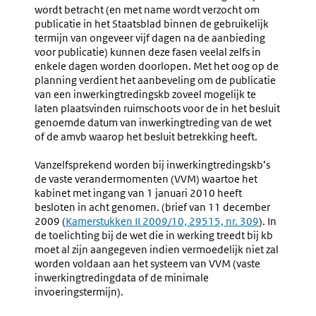
wordt betracht (en met name wordt verzocht om
publicatie in het Staatsblad binnen de gebruikelijk
termijn van ongeveer vijf dagen na de aanbieding
voor publicatie) kunnen deze fasen veelal zelfs in
enkele dagen worden doorlopen. Met het oog op de
planning verdient het aanbeveling om de publicatie
van een inwerkingtredingskb zoveel mogelijk te
laten plaatsvinden ruimschoots voor de in het besluit
genoemde datum van inwerkingtreding van de wet
of de amvb waarop het besluit betrekking heeft.
Vanzelfsprekend worden bij inwerkingtredingskb’s
de vaste verandermomenten (VVM) waartoe het
kabinet met ingang van 1 januari 2010 heeft
besloten in acht genomen. (brief van 11 december
2009 (
Externe
Kamerstukken II 2009/10, 29515, nr. 309
). In
de toelichting bij de wet die in werking treedt bij kb
link:
moet al zijn aangegeven indien vermoedelijk niet zal
worden voldaan aan het systeem van VVM (vaste
inwerkingtredingdata of de minimale
invoeringstermijn).