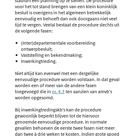
stadium een planning op te stellen. De procedure
5.2-
En
voor het tot stand brengen van een klein koninklijk
5.3)
Medeond
besluit is overigens in het algemeen betrekkelijk
eenvoudig en behoeft dan ook doorgaans niet veel
tijd te vergen. Veelal bestaat de procedure slechts uit
de volgende fasen:
(Inter)departementale voorbereiding
ontwerpbesluit;
Vaststelling en bekendmaking;
Inwerkingtreding.
Niet altijd kan evenwel met een dergelijke
eenvoudige procedure worden volstaan. In dat geval
worden een of meer van de andere fasen
toegevoegd die in
nr. 4.3
ten aanzien van amvb's
worden opgesomd.
Bij inwerkingtredingskb's kan de procedure
gewoonlijk beperkt blijven tot de hiervoor
genoemde eenvoudige procedure. In normale
gevallen behoeven de eerste twee fasen niet meer
dan twee à drie weken te kosten. Indien grote spoed