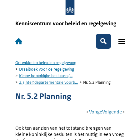
Overslaan
en
naar
de
Kenniscentrum voor beleid en regelgeving
inhoud
gaan
Hoofdnavigatie
Zoeken
Ontwikkelen beleid en regelgeving
Kruimelpad
Draaiboek voor de regelgeving
Kleine koninklijke besluiten (...
2. (Inter)departementale voorb...
Nr. 5.2 Planning
Nr. 5.2 Planning
Book
Ga
Vorige
Pagina:
Ga
Volgende
Pagina:
Navigation
Naar
2.
Naar
Nr.
(Inter)departemen
5.3
Ook ten aanzien van het tot stand brengen van
Voorbereiding
Interde
kleine koninklijke besluiten is het nuttig in een vroeg
(nr.
Overleg