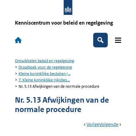
Overslaan
en
naar
de
Kenniscentrum voor beleid en regelgeving
inhoud
gaan
Hoofdnavigatie
Zoeken
Ontwikkelen beleid en regelgeving
Kruimelpad
Draaiboek voor de regelgeving
Kleine koninklijke besluiten (...
7. Kleine koninklijke rijksbes...
Nr. 5.13 Afwijkingen van de normale procedure
Nr. 5.13 Afwijkingen van de
normale procedure
Book
Ga
Vorige
Pagina:
Ga
Volgende
Pagina:
Navigation
Naar
7.
Naar
Nr.