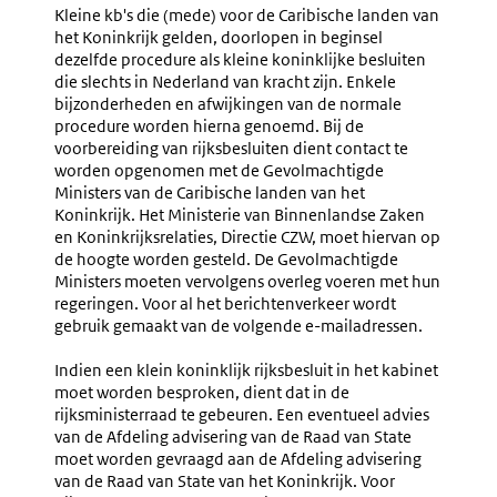
Kleine
5.14
Kleine kb's die (mede) voor de Caribische landen van
Koninklijke
Publicat
het Koninkrijk gelden, doorlopen in beginsel
Rijksbesluiten
Van
dezelfde procedure als kleine koninklijke besluiten
(nr.
Kleine
die slechts in Nederland van kracht zijn. Enkele
5.13-
Koninkli
bijzonderheden en afwijkingen van de normale
5.15)
Rijksbes
procedure worden hierna genoemd. Bij de
voorbereiding van rijksbesluiten dient contact te
worden opgenomen met de Gevolmachtigde
Ministers van de Caribische landen van het
Koninkrijk. Het Ministerie van Binnenlandse Zaken
en Koninkrijksrelaties, Directie CZW, moet hiervan op
de hoogte worden gesteld. De Gevolmachtigde
Ministers moeten vervolgens overleg voeren met hun
regeringen. Voor al het berichtenverkeer wordt
gebruik gemaakt van de volgende e-mailadressen.
Indien een klein koninklijk rijksbesluit in het kabinet
moet worden besproken, dient dat in de
rijksministerraad te gebeuren. Een eventueel advies
van de Afdeling advisering van de Raad van State
moet worden gevraagd aan de Afdeling advisering
van de Raad van State van het Koninkrijk. Voor