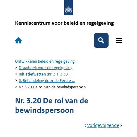
Overslaan
en
naar
de
Kenniscentrum voor beleid en regelgeving
inhoud
gaan
Hoofdnavigatie
Zoeken
Ontwikkelen beleid en regelgeving
Kruimelpad
Draaiboek voor de regelgeving
Initiatiefwetten (nr. 3.1-3.30...
6. Behandeling door de Eerste ...
Nr. 3.20 De rol van de bewindspersoon
Nr. 3.20 De rol van de
bewindspersoon
Book
Ga
Vorige
Pagina:
Ga
Volgende
Pagina:
Navigation
Naar
Nr.
Naar
7.