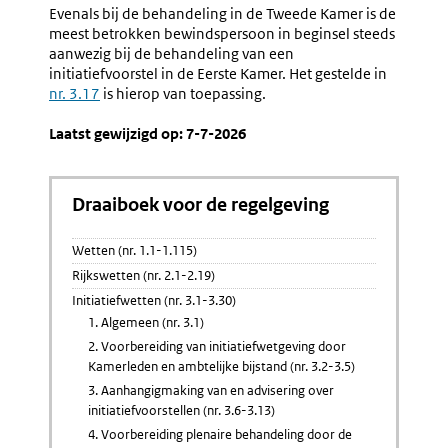
3.19
Bekracht
Evenals bij de behandeling in de Tweede Kamer is de
Verdediging
Bekend
meest betrokken bewindspersoon in beginsel steeds
Van
En
aanwezig bij de behandeling van een
Een
Inwerkin
initiatiefvoorstel in de Eerste Kamer. Het gestelde in
Initiatiefvoorstel
(nr.
nr. 3.17
is hierop van toepassing.
In
3.21-
De
3.25)
Laatst gewijzigd op: 7-7-2026
Eerste
Kamer
Draaiboek voor de regelgeving
Wetten (nr. 1.1-1.115)
Rijkswetten (nr. 2.1-2.19)
Initiatiefwetten (nr. 3.1-3.30)
1. Algemeen (nr. 3.1)
2. Voorbereiding van initiatiefwetgeving door
Kamerleden en ambtelijke bijstand (nr. 3.2-3.5)
3. Aanhangigmaking van en advisering over
initiatiefvoorstellen (nr. 3.6-3.13)
4. Voorbereiding plenaire behandeling door de