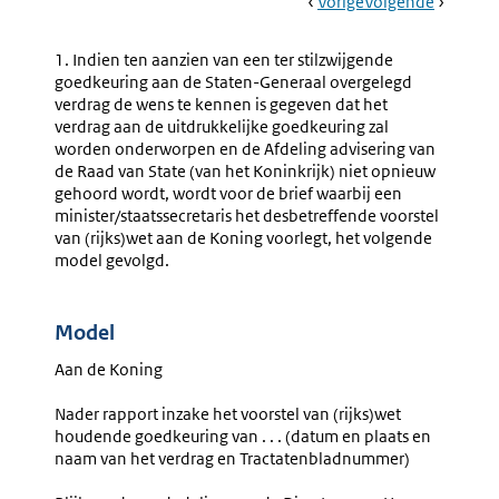
Book
Ga
Vorige
Pagina:
Ga
Volgende
Pagina:
Navigation
Naar
18.
Naar
20.
Nader
Spoedad
1. Indien ten aanzien van een ter stilzwijgende
Rapport
Aan
goedkeuring aan de Staten-Generaal overgelegd
Wetsvoorstel
De
verdrag de wens te kennen is gegeven dat het
Goedkeuring
Vice-
verdrag aan de uitdrukkelijke goedkeuring zal
Verdrag
Presiden
worden onderworpen en de Afdeling advisering van
Van
de Raad van State (van het Koninkrijk) niet opnieuw
De
gehoord wordt, wordt voor de brief waarbij een
Raad
minister/staatssecretaris het desbetreffende voorstel
Van
van (rijks)wet aan de Koning voorlegt, het volgende
State
model gevolgd.
Model
Aan de Koning
Nader rapport inzake het voorstel van (rijks)wet
houdende goedkeuring van . . . (datum en plaats en
naam van het verdrag en Tractatenbladnummer)