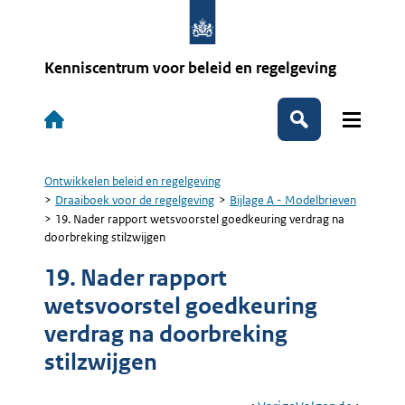
Overslaan
en
naar
de
Kenniscentrum voor beleid en regelgeving
inhoud
gaan
Hoofdnavigatie
Zoeken
Ontwikkelen beleid en regelgeving
Kruimelpad
Draaiboek voor de regelgeving
Bijlage A - Modelbrieven
19. Nader rapport wetsvoorstel goedkeuring verdrag na
doorbreking stilzwijgen
19. Nader rapport
wetsvoorstel goedkeuring
verdrag na doorbreking
stilzwijgen