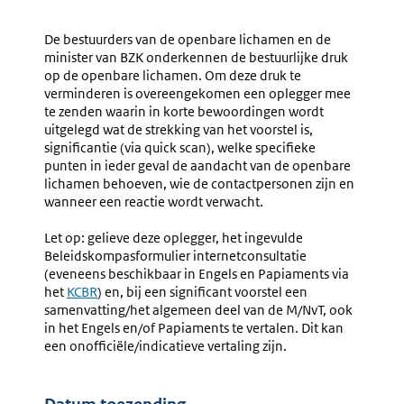
Navigation
Naar
Toetsingsformulie
Naar
Bijlage
Bijzondere
E
De bestuurders van de openbare lichamen en de
Uitkeringen
–
minister van BZK onderkennen de bestuurlijke druk
BES
Handlei
op de openbare lichamen. Om deze druk te
En
verminderen is overeengekomen een oplegger mee
Handrei
te zenden waarin in korte bewoordingen wordt
uitgelegd wat de strekking van het voorstel is,
significantie
(via quick scan),
welke specifieke
punten in ieder geval de aandacht van de openbare
lichamen behoeven, wie de contactpersonen zijn en
wanneer een reactie wordt verwacht.
Let op: gelieve deze oplegger, het ingevulde
Beleidskompasformulier internetconsultatie
(eveneens beschikbaar in Engels en Papiaments
via
het
KCBR
) en, bij een significant voorstel een
samenvatting/het algemeen deel van de M/NvT, ook
in het Engels en/of Papiaments te vertalen. Dit kan
een onofficiële/indicatieve vertaling zijn.