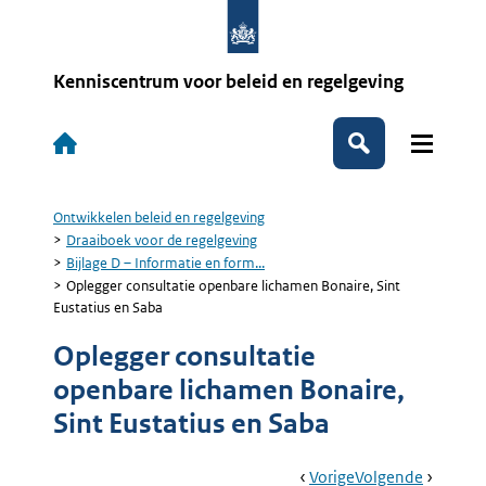
Overslaan
en
naar
de
Kenniscentrum voor beleid en regelgeving
inhoud
gaan
Hoofdnavigatie
Zoeken
Ontwikkelen beleid en regelgeving
Kruimelpad
Draaiboek voor de regelgeving
Bijlage D – Informatie en form...
Oplegger consultatie openbare lichamen Bonaire, Sint
Eustatius en Saba
Oplegger consultatie
openbare lichamen Bonaire,
Sint Eustatius en Saba
Book
Ga
Vorige
Pagina:
Ga
Volgende
Pagina: