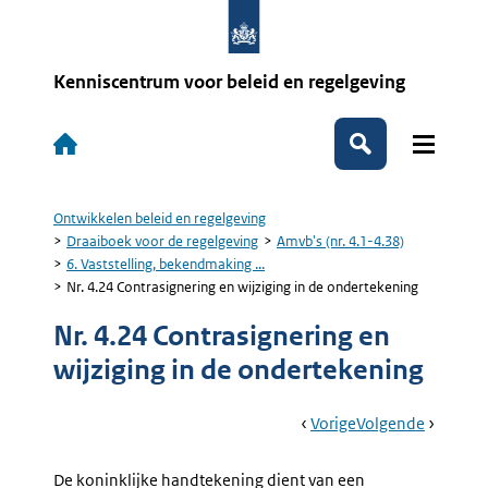
Overslaan
en
naar
de
Kenniscentrum voor beleid en regelgeving
inhoud
gaan
Hoofdnavigatie
Zoeken
Ontwikkelen beleid en regelgeving
Kruimelpad
Draaiboek voor de regelgeving
Amvb's (nr. 4.1-4.38)
6. Vaststelling, bekendmaking ...
Nr. 4.24 Contrasignering en wijziging in de ondertekening
Nr. 4.24 Contrasignering en
wijziging in de ondertekening
Book
Ga
Vorige
Pagina:
Ga
Volgende
Pagina:
Navigation
Naar
Nr.
Naar
Nr.
4.23
4.25
De koninklijke handtekening dient van een