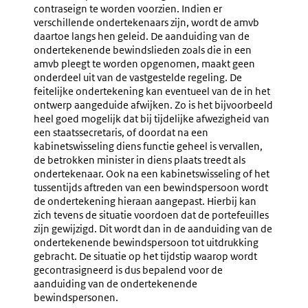
Ondertekening
Verklari
contraseign te worden voorzien. Indien er
Door
Van
verschillende ondertekenaars zijn, wordt de amvb
De
Contrase
daartoe langs hen geleid. De aanduiding van de
Koning
ondertekenende bewindslieden zoals die in een
amvb pleegt te worden opgenomen, maakt geen
onderdeel uit van de vastgestelde regeling. De
feitelijke ondertekening kan eventueel van de in het
ontwerp aangeduide afwijken. Zo is het bijvoorbeeld
heel goed mogelijk dat bij tijdelijke afwezigheid van
een staatssecretaris, of doordat na een
kabinetswisseling diens functie geheel is vervallen,
de betrokken minister in diens plaats treedt als
ondertekenaar. Ook na een kabinetswisseling of het
tussentijds aftreden van een bewindspersoon wordt
de ondertekening hieraan aangepast. Hierbij kan
zich tevens de situatie voordoen dat de portefeuilles
zijn gewijzigd. Dit wordt dan in de aanduiding van de
ondertekenende bewindspersoon tot uitdrukking
gebracht. De situatie op het tijdstip waarop wordt
gecontrasigneerd is dus bepalend voor de
aanduiding van de ondertekenende
bewindspersonen.