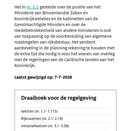
4.31
4.33
Het in
nr. 2.2
gestelde over de positie van het
Algemeen
Interde
Ministerie van Binnenlandse Zaken en
Overleg
Koninkrijksrelaties en de kabinetten van de
En
Gevolmachtigde Ministers en over de
Medeond
medebetrokkenheid van andere ministeries is ook
van toepassing op de voorbereiding van algemene
maatregelen van rijksbestuur. Het verdient
aanbeveling in de planning rekening te houden met
de extra tijd die nodig is voor het voeren van overleg
met de regeringen van de Caribische landen van het
Koninkrijk.
Laatst gewijzigd op: 7-7-2026
Draaiboek voor de regelgeving
Wetten (nr. 1.1-1.115)
Rijkswetten (nr. 2.1-2.19)
Initiatiefwetten (nr. 3.1-3.30)