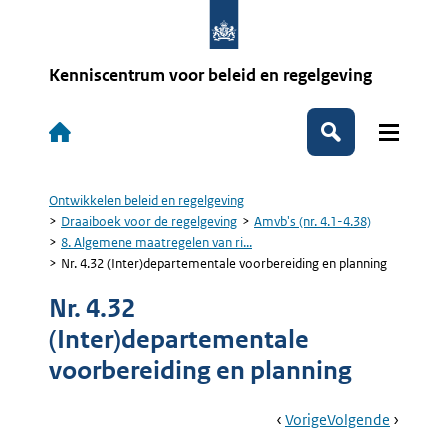
Overslaan
en
naar
de
Kenniscentrum voor beleid en regelgeving
inhoud
gaan
Hoofdnavigatie
Zoeken
Ontwikkelen beleid en regelgeving
Kruimelpad
Draaiboek voor de regelgeving
Amvb's (nr. 4.1-4.38)
8. Algemene maatregelen van ri...
Nr. 4.32 (Inter)departementale voorbereiding en planning
Nr. 4.32
(Inter)departementale
voorbereiding en planning
Book
Ga
Vorige
Pagina:
Ga
Volgende
Pagina:
Navigation
Naar
Nr.
Naar
Nr.