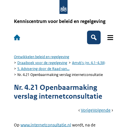
Overslaan
en
naar
de
Kenniscentrum voor beleid en regelgeving
inhoud
gaan
Hoofdnavigatie
Zoeken
Ontwikkelen beleid en regelgeving
Kruimelpad
Draaiboek voor de regelgeving
Amvb's (nr. 4.1-4.38)
5. Advisering door de Raad van...
Nr. 4.21 Openbaarmaking verslag internetconsultatie
Nr. 4.21 Openbaarmaking
verslag internetconsultatie
Book
Ga
Vorige
Pagina:
Ga
Volgende
Pagina:
Navigation
Naar
Nr.
Naar
Nr.
4.20
4.22
Op
Externe
www.internetconsultatie.nl
wordt, na de