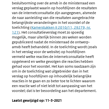
Openbaarmaking
Openba
besluitvorming over de amvb in de ministerraad een
link:
Van
Van
verslag geplaatst waarin op hoofdlijnen de resultaten
Het
Advieze
van de internetconsultatie zijn aangegeven, alsmede
Advies
Over
de naar aanleiding van die resultaten aangebrachte
Van
Ontwer
belangrijkste veranderingen in het voorstel of de
De
Die
toelichting (
Externe
Kamerstukken II 2010/11, 29279, nr.
Raad
Niet
121
). Het consultatieverslag moet zo spoedig
link:
Van
Worden
mogelijk, maar uiterlijk binnen zes weken worden
State
Bekrach
gepubliceerd nadat de ministerraad de ontwerp-
En
amvb heeft behandeld. In de toelichting wordt (zoals
Het
in het verslag voor de website) op hoofdlijnen
Nader
vermeld welke reacties de internetconsultatie heeft
Rapport
opgeleverd en welke gevolgen die reacties hebben
gehad voor het voorstel. Het kan soms raadzaam zijn
om in de toelichting wat uitgebreider dan in het
verslag op hoofdlijnen op inhoudelijk belangrijke
reacties in te gaan en zo beter toe te lichten waarom
een reactie wel of niet leidt tot aanpassing van het
voorstel; dat is ter beoordeling aan het departement.
Laatst gewijzigd op: 11-3-2021