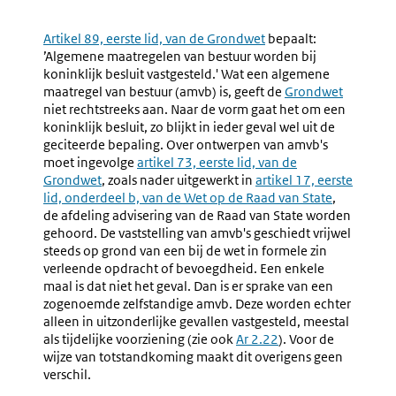
Navigation
Naar
1.
Naar
2.
Algemeen
(Inter)d
Externe
Artikel 89, eerste lid, van de Grondwet
bepaalt:
(nr.
Voorber
link:
’Algemene maatregelen van bestuur worden bij
4.1)
(nr.
koninklijk besluit vastgesteld.' Wat een algemene
4.2-
maatregel van bestuur (amvb) is, geeft de
Externe
Grondwet
4.4)
niet rechtstreeks aan. Naar de vorm gaat het om een
link:
koninklijk besluit, zo blijkt in ieder geval wel uit de
geciteerde bepaling. Over ontwerpen van amvb's
moet ingevolge
Externe
artikel 73, eerste lid, van de
Grondwet
, zoals nader uitgewerkt in
link:
Externe
artikel 17, eerste
lid, onderdeel b, van de Wet op de Raad van State
link:
,
de afdeling advisering van de Raad van State worden
gehoord. De vaststelling van amvb's geschiedt vrijwel
steeds op grond van een bij de wet in formele zin
verleende opdracht of bevoegdheid. Een enkele
maal is dat niet het geval. Dan is er sprake van een
zogenoemde zelfstandige amvb. Deze worden echter
alleen in uitzonderlijke gevallen vastgesteld, meestal
als tijdelijke voorziening (zie ook
Ar 2.22
). Voor de
wijze van totstandkoming maakt dit overigens geen
verschil.