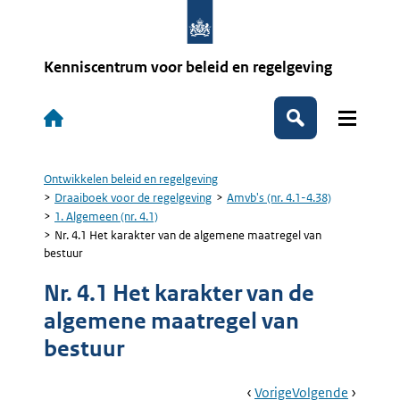
Overslaan
en
naar
de
Kenniscentrum voor beleid en regelgeving
inhoud
gaan
Hoofdnavigatie
Zoeken
Ontwikkelen beleid en regelgeving
Kruimelpad
Draaiboek voor de regelgeving
Amvb's (nr. 4.1-4.38)
1. Algemeen (nr. 4.1)
Nr. 4.1 Het karakter van de algemene maatregel van
bestuur
Nr. 4.1 Het karakter van de
algemene maatregel van
bestuur
Book
Ga
Vorige
Pagina:
Ga
Volgende
Pagina: