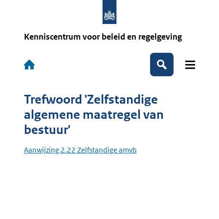
Overslaan
en
naar
de
Kenniscentrum voor beleid en regelgeving
inhoud
gaan
Hoofdnavigatie
Zoeken
Trefwoord 'Zelfstandige
algemene maatregel van
bestuur'
Aanwijzing 2.22 Zelfstandige amvb