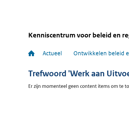
Overslaan
en
naar
de
inhoud
gaan
Kenniscentrum voor beleid en re
Hoofdnavigatie
Actueel
Ontwikkelen beleid e
Trefwoord 'Werk aan Uitvoe
Er zijn momenteel geen content items om te t