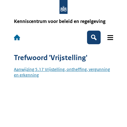
Overslaan
en
naar
de
Kenniscentrum voor beleid en regelgeving
inhoud
gaan
Hoofdnavigatie
Zoeken
Trefwoord 'Vrijstelling'
Aanwijzing 5.17 Vrijstelling, ontheffing, vergunning
en erkenning