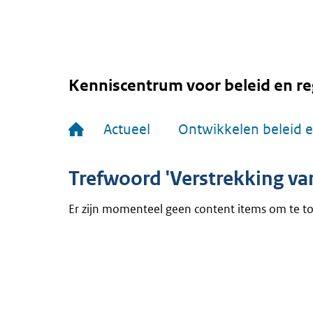
Overslaan
en
naar
de
inhoud
gaan
Kenniscentrum voor beleid en re
Hoofdnavigatie
Actueel
Ontwikkelen beleid e
Trefwoord 'Verstrekking van
Er zijn momenteel geen content items om te t