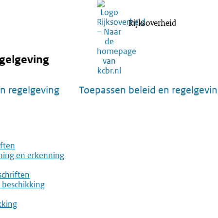
Rijksoverheid
gelgeving
n regelgeving
Toepassen beleid en regelgevi
iften
nning en erkenning
chriften
n beschikking
kking