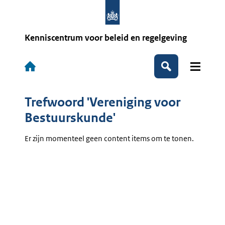
Overslaan
en
naar
de
Kenniscentrum voor beleid en regelgeving
inhoud
gaan
Hoofdnavigatie
Zoeken
Trefwoord 'Vereniging voor
Bestuurskunde'
Er zijn momenteel geen content items om te tonen.