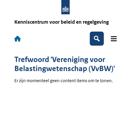
Overslaan
en
naar
de
Kenniscentrum voor beleid en regelgeving
inhoud
gaan
Hoofdnavigatie
Zoeken
Trefwoord 'Vereniging voor
Belastingwetenschap (VvBW)'
Er zijn momenteel geen content items om te tonen.