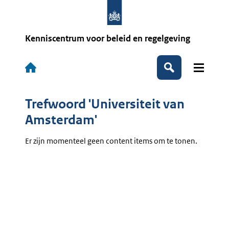
Overslaan
en
naar
de
Kenniscentrum voor beleid en regelgeving
inhoud
gaan
Hoofdnavigatie
Zoeken
Trefwoord 'Universiteit van
Amsterdam'
Er zijn momenteel geen content items om te tonen.