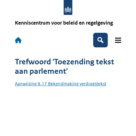
Overslaan
en
naar
de
Kenniscentrum voor beleid en regelgeving
inhoud
gaan
Hoofdnavigatie
Zoeken
Trefwoord 'Toezending tekst
aan parlement'
Aanwijzing 8.17 Bekendmaking verdragstekst