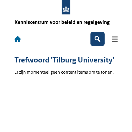
Overslaan
en
naar
de
Kenniscentrum voor beleid en regelgeving
inhoud
gaan
Hoofdnavigatie
Zoeken
Trefwoord 'Tilburg University'
Er zijn momenteel geen content items om te tonen.