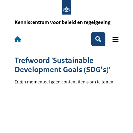
Overslaan
en
naar
de
Kenniscentrum voor beleid en regelgeving
inhoud
gaan
Hoofdnavigatie
Zoeken
Trefwoord 'Sustainable
Development Goals (SDG’s)'
Er zijn momenteel geen content items om te tonen.