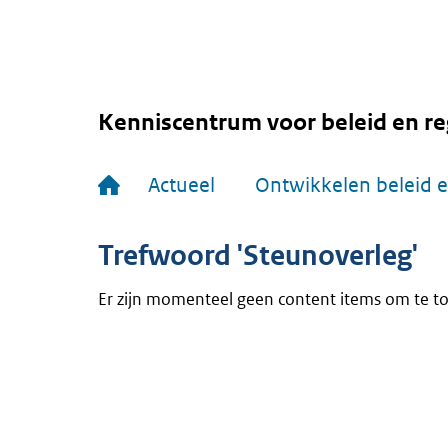
Overslaan
en
naar
de
inhoud
gaan
Kenniscentrum voor beleid en re
Hoofdnavigatie
Actueel
Ontwikkelen beleid e
Trefwoord 'Steunoverleg'
Er zijn momenteel geen content items om te t