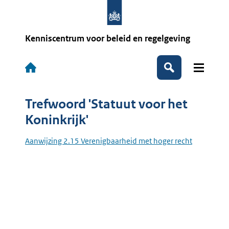
Overslaan
en
naar
de
Kenniscentrum voor beleid en regelgeving
inhoud
gaan
Hoofdnavigatie
Zoeken
Trefwoord 'Statuut voor het
Koninkrijk'
Aanwijzing 2.15 Verenigbaarheid met hoger recht