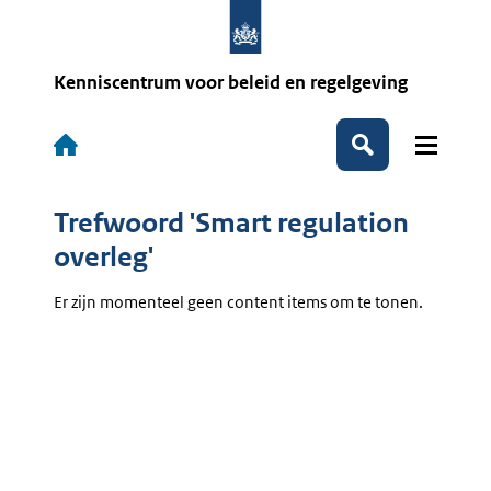
Overslaan
en
naar
de
Kenniscentrum voor beleid en regelgeving
inhoud
gaan
Hoofdnavigatie
Zoeken
Trefwoord 'Smart regulation
overleg'
Er zijn momenteel geen content items om te tonen.