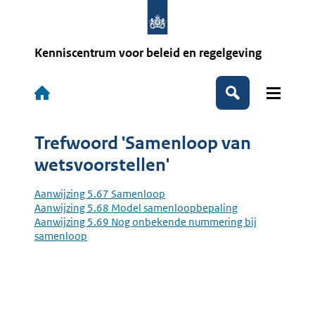
Overslaan
en
naar
de
Kenniscentrum voor beleid en regelgeving
inhoud
gaan
Hoofdnavigatie
Zoeken
Trefwoord 'Samenloop van
wetsvoorstellen'
Aanwijzing 5.67 Samenloop
Aanwijzing 5.68 Model samenloopbepaling
Aanwijzing 5.69 Nog onbekende nummering bij
samenloop