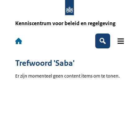
Overslaan
en
naar
de
Kenniscentrum voor beleid en regelgeving
inhoud
gaan
Hoofdnavigatie
Zoeken
Trefwoord 'Saba'
Er zijn momenteel geen content items om te tonen.