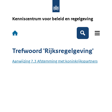
Overslaan
en
naar
de
Kenniscentrum voor beleid en regelgeving
inhoud
gaan
Hoofdnavigatie
Zoeken
Trefwoord 'Rijksregelgeving'
Aanwijzing 7.3 Afstemming met koninkrijkspartners