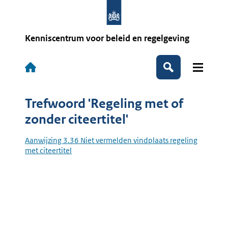
Overslaan
en
naar
de
Kenniscentrum voor beleid en regelgeving
inhoud
gaan
Hoofdnavigatie
Zoeken
Trefwoord 'Regeling met of
zonder citeertitel'
Aanwijzing 3.36 Niet vermelden vindplaats regeling
met citeertitel