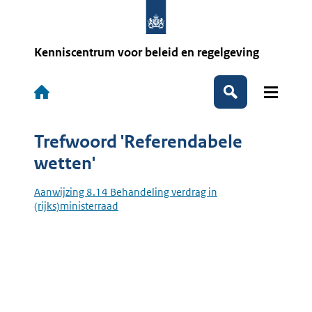
Overslaan
en
naar
de
Kenniscentrum voor beleid en regelgeving
inhoud
gaan
Hoofdnavigatie
Zoeken
Trefwoord 'Referendabele
wetten'
Aanwijzing 8.14 Behandeling verdrag in
(rijks)ministerraad