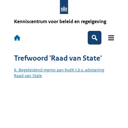
Overslaan
en
naar
de
Kenniscentrum voor beleid en regelgeving
inhoud
gaan
Hoofdnavigatie
Zoeken
Trefwoord 'Raad van State'
6. Begeleidend memo aan KvdK t.b.v. advisering
Raad van State