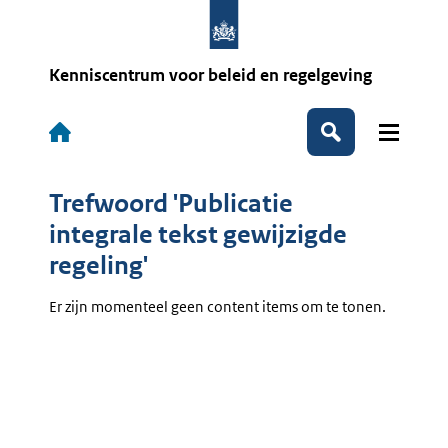
Overslaan
en
naar
de
Kenniscentrum voor beleid en regelgeving
inhoud
gaan
Hoofdnavigatie
Zoeken
Trefwoord 'Publicatie
integrale tekst gewijzigde
regeling'
Er zijn momenteel geen content items om te tonen.