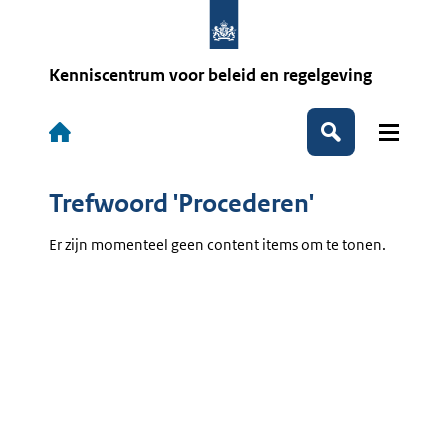
Overslaan
en
naar
de
Kenniscentrum voor beleid en regelgeving
inhoud
gaan
Hoofdnavigatie
Zoeken
Trefwoord 'Procederen'
Er zijn momenteel geen content items om te tonen.